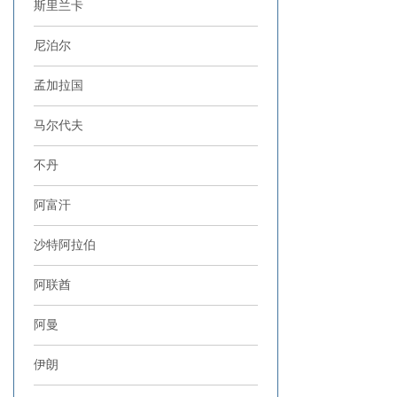
斯里兰卡
尼泊尔
孟加拉国
马尔代夫
不丹
阿富汗
沙特阿拉伯
阿联酋
阿曼
伊朗