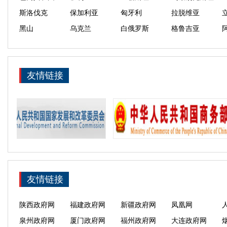
斯洛伐克
保加利亚
匈牙利
拉脱维亚
黑山
乌克兰
白俄罗斯
格鲁吉亚
青海
内蒙古
黑龙江
吉林
重庆
西宁
成都
郑州
友情链接
深圳
湛江
汕头
青岛
俄罗斯
越南
老挝
泰国
斯里兰卡
尼泊尔
孟加拉国
马尔代夫
埃及
科威特
伊拉克
卡塔尔
吉尔吉斯斯坦
塔吉克斯坦
巴基斯坦
哈萨克斯坦
斯洛文尼亚
爱沙尼亚
克罗地亚
阿尔巴尼亚
中外交流网
丝路文化商城
丝路音教联盟
三亚政府网
亚美尼亚
摩尔多瓦
湛江政府网
深圳政府网
广州政府网
宁波政府网
友情链接
海南政府网
广东政府网
浙江政府网
上海政府网
陕西政府网
福建政府网
新疆政府网
凤凰网
泉州政府网
厦门政府网
福州政府网
大连政府网