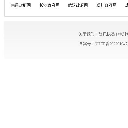
南昌政府网
长沙政府网
武汉政府网
郑州政府网
云南政府网
广西政府网
辽宁政府网
吉林政府网
新华网
时政中国
关于我们
|
资讯快递
|
特别
备案号：
京ICP备202201047