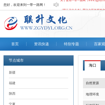
您好，欢迎来到一带一路网！
《我从远古走来》暨56个民族服饰
关于有人冒用一带一路网文化艺术
深圳市元翼明轩国际贸易有限公司
关于冒用一带一路网（www.zgydyl.o
首页
资讯快递
特别专题
百家
《我从远古走来》暨56个民族服饰
节点城市
海口
新疆
福建
自然资源
陕西
地理环境
宁夏