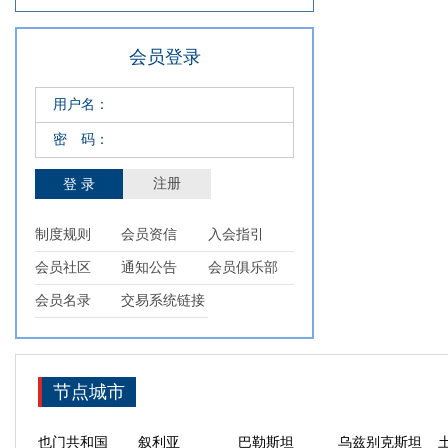
会员登录
用户名：
密 码：
注册
制度规则
会员资信
入会指引
新疆
福建
陕西
宁夏
会员社区
通知公告
会员俱乐部
西藏
上海
浙江
广东
会员名录
交易系统链接
合肥
天津
宁波
舟山
厦门
泉州
海口
三亚
印尼
东帝汶
菲律宾
新加坡
节点城市
阿联酋
阿曼
伊朗
土耳其
也门共和国
叙利亚
巴勒斯坦
乌兹别克斯坦